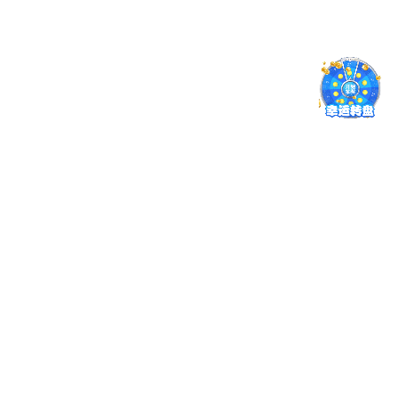
数据安全 全方位防护
在火博体育网页版平台，数据防护不仅是底层机制，更
是平台运营的基本责任。我们从用户访问到操作全流程
建立安全通道，有效防范多类潜在风险。
多重加密策略，防止数据泄露
AI 风控引擎，监测账户异常行为