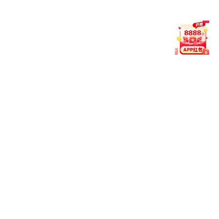
号球衣更换到24号的故事不仅是个人成长的象征，更是对
职...
阅读全文
2026-08-09
足球报分析国足中锋中场人才短缺呼吁精准培养模式
转变
近年来，随着中国足球的不断发展，国家队在国际赛场上的
表现引发了广泛关注。尤其是在中锋和中场位置上，人才的