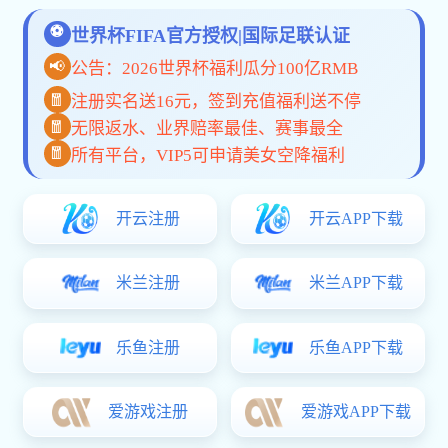
手机App
网页版
关于火博体育网页版
火博体育网页版是专注于体育赛事直播与互动体验的创新平台，
致力于为全球用户带来高速、安全与多样化的观赛服务体验，覆
盖多语种、多终端、多场景。