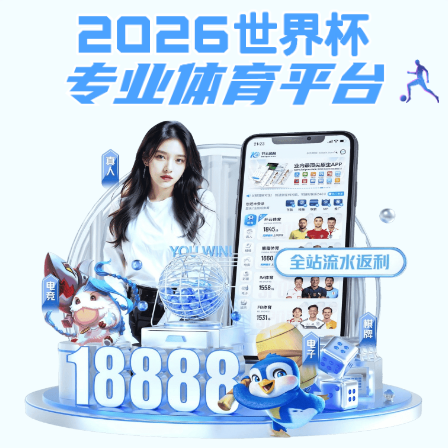
注册入口
火博体育网页版
APP与网页版
入口｜畅享全球体育赛事与数
据服务
欢迎访问
火博体育网页版
，提供全面覆盖足球、
篮球、电竞等项目的赛事资讯与数据内容， 支
持
APP下载
与
网页使用
，每日同步更新千场比
赛，聚焦热门体育内容， 助您轻松获取赛事动
态，掌握比赛节奏。